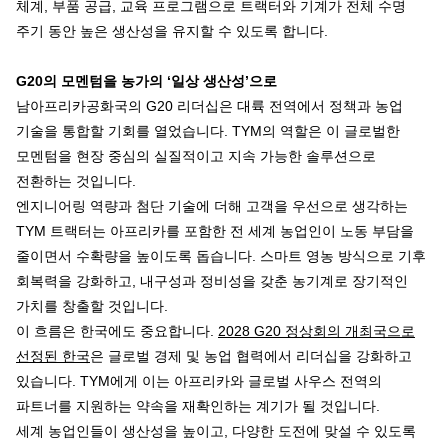
체계, 부품 공급, 교육 프로그램으로 트랙터와 기계가 전체 수명
주기 동안 높은 생산성을 유지할 수 있도록 합니다.
G20
의
모멘텀을
농가의
‘
일상
생산성
’
으로
남아프리카공화국의 G20 리더십은 대륙 전역에서 정책과 농업
기술을 통합할 기회를 열었습니다. TYM의 역할은 이 글로벌한
모멘텀을 현장 중심의 실질적이고 지속 가능한 솔루션으로
전환하는 것입니다.
엔지니어링 역량과 첨단 기술에 더해 고객을 우선으로 생각하는
TYM 트랙터는 아프리카를 포함한 전 세계 농업인이 노동 부담을
줄이면서 수확량을 높이도록 돕습니다. 스마트 영농 방식으로 기후
회복력을 강화하고, 내구성과 정비성을 갖춘 농기계로 장기적인
가치를 창출할 것입니다.
이 흐름은 한국에도 중요합니다.
2028 G20 정상회의 개최국으로
선정된 한국
은 글로벌 경제 및 농업 협력에서 리더십을 강화하고
있습니다. TYM에게 이는 아프리카와 글로벌 사우스 전역의
파트너를 지원하는 약속을 재확인하는 계기가 될 것입니다.
세계 농업인들이 생산성을 높이고, 다양한 도전에 맞설 수 있도록