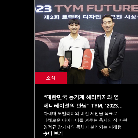
소식
“대한민국 농기계 해리티지와 영
제너레이션의 만남” TYM, ‘2023
차세대 모빌리티의 비전 제안을 목표로
FUTURE CUP’ 트랙터 디자인 공모전
다채로운 아이디어를 겨루는 축제의 장 마련
시상식
임정규 참가자의 몸체가 분리되는 미래형
더 보기
28/07/2023
자율주행 트랙터 작품 ‘TIMO’가 영예의 대상